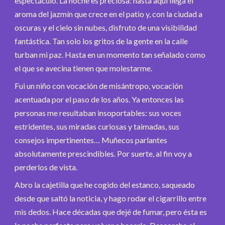
espectáculo. La noche es preciosa: hasta aquí llega el
aroma del jazmín que crece en el patio y, con la ciudad a
oscuras y el cielo sin nubes, disfruto de una visibilidad
fantástica. Tan solo los gritos de la gente en la calle
turban mi paz. Hasta en un momento tan señalado como
el que se avecina tienen que molestarme.
Fui un niño con vocación de misántropo, vocación
acentuada por el paso de los años. Ya entonces las
personas me resultaban insoportables: sus voces
estridentes, sus miradas curiosas y taimadas, sus
consejos impertinentes… Muñecos parlantes
absolutamente prescindibles. Por suerte, al fin voy a
perderlos de vista.
Abro la cajetilla que he cogido del estanco, saqueado
desde que saltó la noticia, y hago rodar el cigarrillo entre
mis dedos. Hace décadas que dejé de fumar, pero ésta es