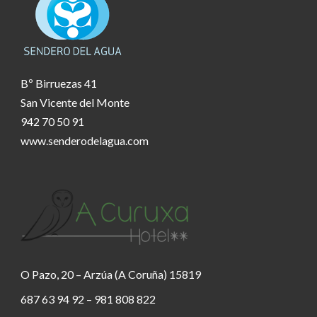
Bº Birruezas 41
San Vicente del Monte
942 70 50 91
www.senderodelagua.com
O Pazo, 20 – Arzúa (A Coruña) 15819
687 63 94 92 – 981 808 822