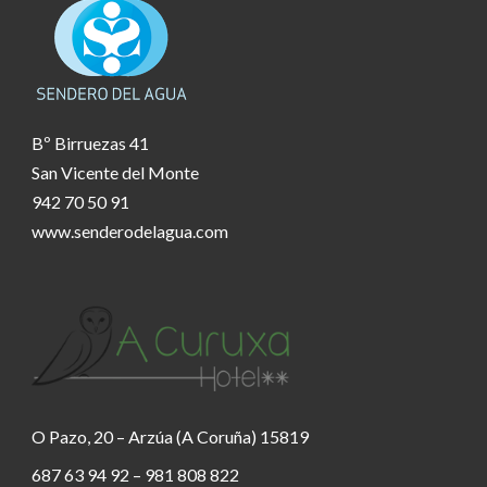
Bº Birruezas 41
San Vicente del Monte
942 70 50 91
www.senderodelagua.com
O Pazo, 20 – Arzúa (A Coruña) 15819
687 63 94 92 – 981 808 822