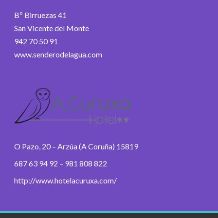
Bº Birruezas 41
San Vicente del Monte
942 70 50 91
www.senderodelagua.com
O Pazo, 20 – Arzúa (A Coruña) 15819
687 63 94 92 – 981 808 822
http://www.hotelacuruxa.com/