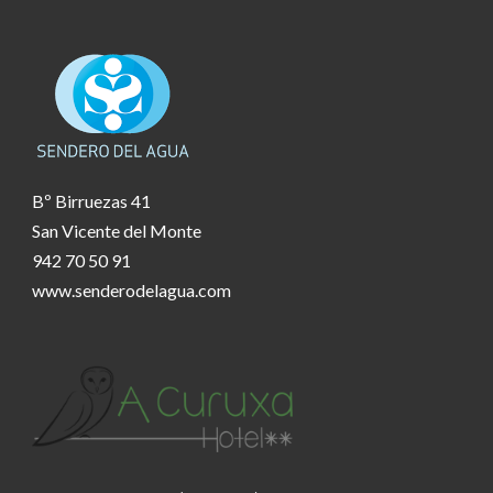
Bº Birruezas 41
San Vicente del Monte
942 70 50 91
www.senderodelagua.com