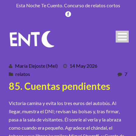
Esta Noche Te Cuento. Concurso de relatos cortos
María Elejoste (Mel)
14 May 2026
relatos
7
85. Cuentas pendientes
Victoria camina y evita los tres euros del autobús. Al
llegar, muestra el DNI; revisan las bolsas y, tras firmar,
pasa a la sala de visitantes. Él sonríe al verla y la abraza
como cuando era pequeño. Agradece el chándal, el
tabaco y sus libros juveniles:
Miguel Strogoff
y
Cuento de