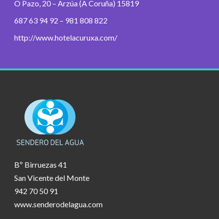
O Pazo, 20 – Arzúa (A Coruña) 15819
687 63 94 92 – 981 808 822
http://www.hotelacuruxa.com/
Bº Birruezas 41
San Vicente del Monte
942 70 50 91
www.senderodelagua.com