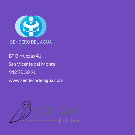
Bº Birruezas 41
San Vicente del Monte
942 70 50 91
www.senderodelagua.com