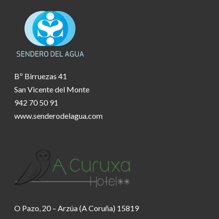
Bº Birruezas 41
San Vicente del Monte
942 70 50 91
www.senderodelagua.com
O Pazo, 20 – Arzúa (A Coruña) 15819