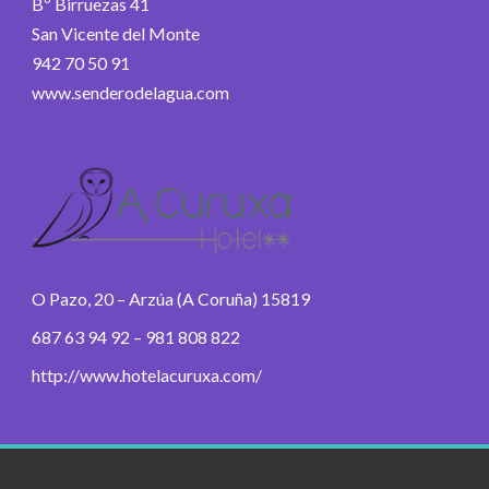
Bº Birruezas 41
San Vicente del Monte
942 70 50 91
www.senderodelagua.com
O Pazo, 20 – Arzúa (A Coruña) 15819
687 63 94 92 – 981 808 822
http://www.hotelacuruxa.com/