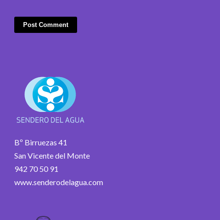
Bº Birruezas 41
San Vicente del Monte
942 70 50 91
www.senderodelagua.com