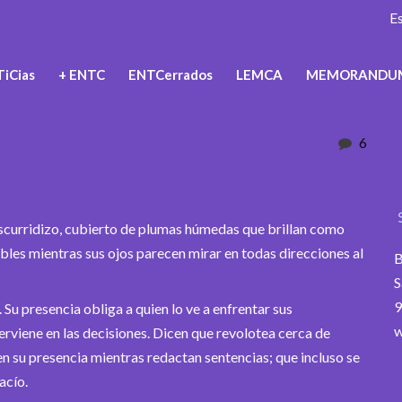
E
iCias
+ ENTC
ENTCerrados
LEMCA
MEMORANDU
6
escurridizo, cubierto de plumas húmedas que brillan como
bles mientras sus ojos parecen mirar en todas direcciones al
B
S
9
Su presencia obliga a quien lo ve a enfrentar sus
w
rviene en las decisiones. Dicen que revolotea cerca de
en su presencia mientras redactan sentencias; que incluso se
acío.