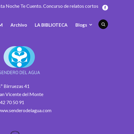
sta Noche Te Cuento. Concurso de relatos cortos
M
Archivo
LA BIBLIOTECA
Blogs
º Birruezas 41
an Vicente del Monte
42 70 50 91
ww.senderodelagua.com