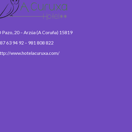
 Pazo, 20 – Arzúa (A Coruña) 15819
87 63 94 92 – 981 808 822
ttp://www.hotelacuruxa.com/