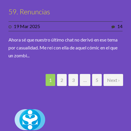
59. Renuncias
19 Mar 2025
14
Ahora sé que nuestro último chat no derivó en ese tema
por casualidad. Me reí con ella de aquel cómic en el que
un zombi...
1
2
3
…
5
Next ›