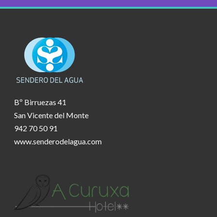
Bº Birruezas 41
San Vicente del Monte
942 70 50 91
www.senderodelagua.com