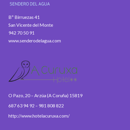
Bº Birruezas 41
San Vicente del Monte
942 70 50 91
www.senderodelagua.com
O Pazo, 20 – Arzúa (A Coruña) 15819
687 63 94 92 – 981 808 822
http://www.hotelacuruxa.com/