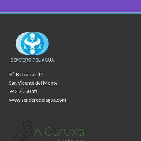
Bº Birruezas 41
San Vicente del Monte
942 70 50 91
www.senderodelagua.com