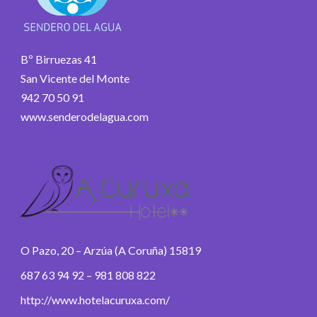
Bº Birruezas 41
San Vicente del Monte
942 70 50 91
www.senderodelagua.com
O Pazo, 20 – Arzúa (A Coruña) 15819
687 63 94 92 – 981 808 822
http://www.hotelacuruxa.com/