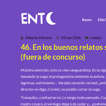
Bases
ENoT
Alberto Moreno
09 Jun 2026
relatos
46. En los buenos relato
(fuera de concurso)
Máxima atención, esto es cine vanguardista. En la sigu
tensando la soga, el protagonista sintiendo la asfixia
lágrimas, sufrimiento… Verdad, necesito verdad, ¿ent
director no diga
¡Corten!
, no podéis cortar la soga.
Tranquilos, confiad en mí. Lo tengo todo pensado. Cuan
madre cesará, el verdugo dejará de sudar y… podremos