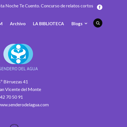
sta Noche Te Cuento. Concurso de relatos cortos
M
Archivo
LA BIBLIOTECA
Blogs
º Birruezas 41
an Vicente del Monte
42 70 50 91
ww.senderodelagua.com