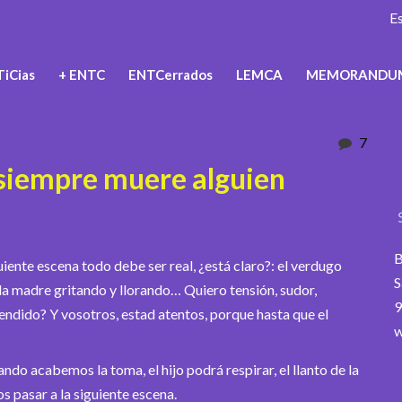
E
iCias
+ ENTC
ENTCerrados
LEMCA
MEMORANDU
7
s siempre muere alguien
B
iente escena todo debe ser real, ¿está claro?: el verdugo
S
, la madre gritando y llorando… Quiero tensión, sudor,
9
endido? Y vosotros, estad atentos, porque hasta que el
w
do acabemos la toma, el hijo podrá respirar, el llanto de la
 pasar a la siguiente escena.