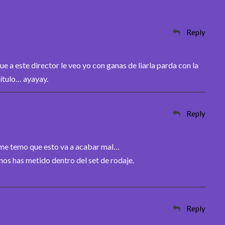
Reply
e a este director le veo yo con ganas de liarla parda con la
título… ayayay.
Reply
y me temo que esto va a acabar mal…
os has metido dentro del set de rodaje.
Reply