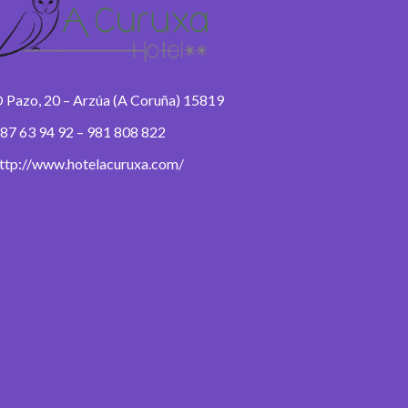
 Pazo, 20 – Arzúa (A Coruña) 15819
87 63 94 92 – 981 808 822
ttp://www.hotelacuruxa.com/