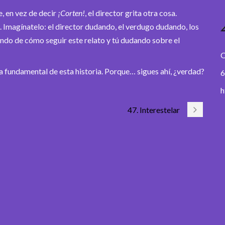
 en vez de decir
¡Corten!
, el director grita otra cosa.
s. Imagínatelo: el director dudando, el verdugo dudando, los
ando de cómo seguir este relato y tú dudando sobre el
O
pieza fundamental de esta historia. Porque… sigues ahí, ¿verdad?
6
h
47. Interestelar