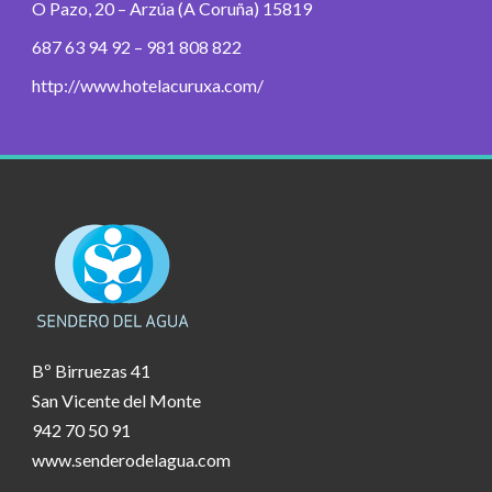
O Pazo, 20 – Arzúa (A Coruña) 15819
687 63 94 92 – 981 808 822
http://www.hotelacuruxa.com/
Bº Birruezas 41
San Vicente del Monte
942 70 50 91
www.senderodelagua.com