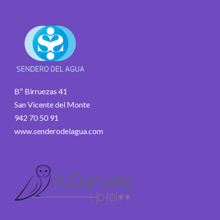
Bº Birruezas 41
San Vicente del Monte
942 70 50 91
www.senderodelagua.com