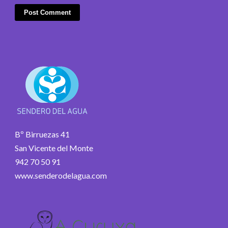
Bº Birruezas 41
San Vicente del Monte
942 70 50 91
www.senderodelagua.com