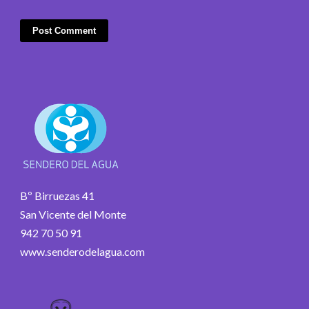
Bº Birruezas 41
San Vicente del Monte
942 70 50 91
www.senderodelagua.com