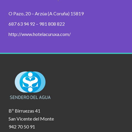
O Pazo, 20 – Arzúa (A Coruña) 15819
687 63 94 92 – 981 808 822
http://www.hotelacuruxa.com/
Bº Birruezas 41
San Vicente del Monte
942 70 50 91