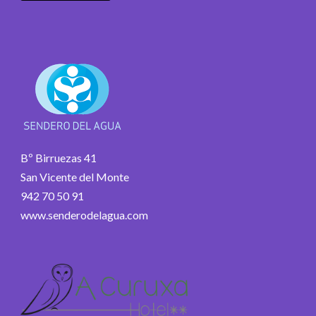
Bº Birruezas 41
San Vicente del Monte
942 70 50 91
www.senderodelagua.com