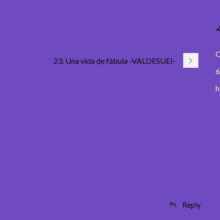
O
23. Una vida de fábula -VALDESUEI-
6
h
Reply