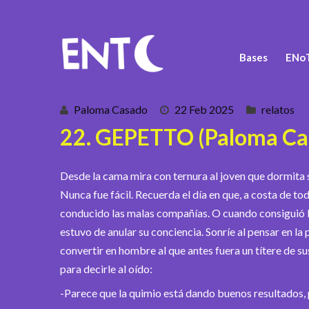
Bases
ENoT
Paloma Casado
22 Feb 2025
relatos
22. GEPETTO (Paloma Ca
Desde la cama mira con ternura al joven que dormita se
Nunca fue fácil. Recuerda el día en que, a costa de to
conducido las malas compañías. O cuando consiguió li
estuvo de anular su conciencia. Sonríe al pensar en l
convertir en hombre al que antes fuera un títere de s
para decirle al oído:
-Parece que la quimio está dando buenos resultados, 