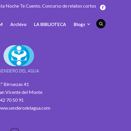
sta Noche Te Cuento. Concurso de relatos cortos
M
Archivo
LA BIBLIOTECA
Blogs
º Birruezas 41
an Vicente del Monte
42 70 50 91
ww.senderodelagua.com