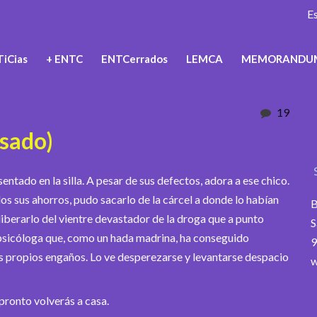
E
iCias
+ ENTC
ENTCerrados
LEMCA
MEMORANDU
19
sado)
ntado en la silla. A pesar de sus defectos, adora a ese chico.
dos sus ahorros, pudo sacarlo de la cárcel a donde lo habían
B
berarlo del vientre devastador de la droga que a punto
S
a psicóloga que, como un hada madrina, ha conseguido
9
us propios engaños. Lo ve desperezarse y levantarse despacio
w
pronto volverás a casa.