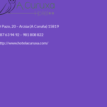
 Pazo, 20 – Arzúa (A Coruña) 15819
87 63 94 92 – 981 808 822
ttp://www.hotelacuruxa.com/