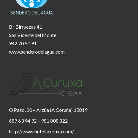
Bº Birruezas 41
San Vicente del Monte
942 70 50 91
www.senderodelagua.com
O Pazo, 20 – Arzúa (A Coruña) 15819
687 63 94 92 – 981 808 822
http://www.hotelacuruxa.com/