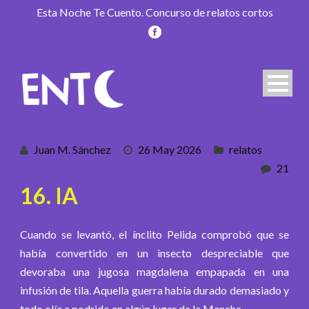
Esta Noche Te Cuento. Concurso de relatos cortos
Juan M. Sánchez
26 May 2026
relatos
21
16. IA
Cuando se levantó, el ínclito Pelida comprobó que se
había convertido en un insecto despreciable que
devoraba una jugosa magdalena empapada en una
infusión de tila. Aquella guerra había durado demasiado y
todo olía a podrido en algún lugar de la Mancha.