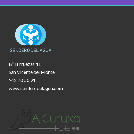
Bº Birruezas 41
San Vicente del Monte
942 70 50 91
www.senderodelagua.com