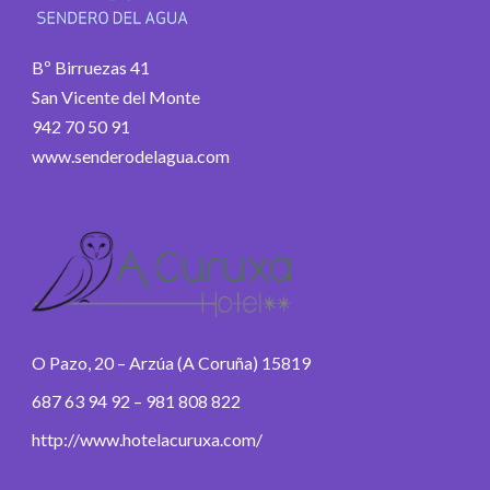
Bº Birruezas 41
San Vicente del Monte
942 70 50 91
www.senderodelagua.com
O Pazo, 20 – Arzúa (A Coruña) 15819
687 63 94 92 – 981 808 822
http://www.hotelacuruxa.com/