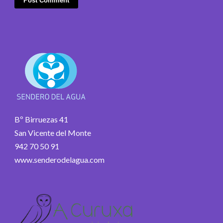
Bº Birruezas 41
San Vicente del Monte
942 70 50 91
www.senderodelagua.com