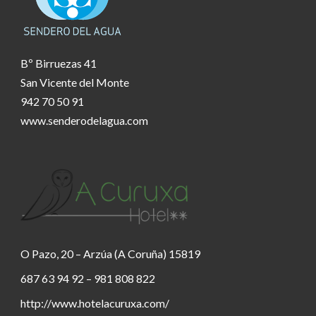
Bº Birruezas 41
San Vicente del Monte
942 70 50 91
www.senderodelagua.com
O Pazo, 20 – Arzúa (A Coruña) 15819
687 63 94 92 – 981 808 822
http://www.hotelacuruxa.com/