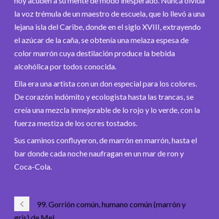
hoy acuden a su mente de modo inesperado. Nunca olvida
la voz trémula de un maestro de escuela, que lo llevó a una
lejana isla del Caribe, donde en el siglo XVIII, extrayendo
el azúcar de la caña, se obtenía una melaza espesa de
color marrón cuya destilación produce la bebida
alcohólica por todos conocida.
Ella era una artista con un don especial para los colores.
De corazón indómito y ecologista hasta las trancas, se
creía una mezcla inmejorable de lo rojo y lo verde, con la
fuerza mestiza de los ocres tostados.
Sus caminos confluyeron, de marrón en marrón, hasta el
bar donde cada noche naufragan en un mar de ron y
Coca-Cola.
99. Gorrión común, humano común (marrón y
gris) de Mel