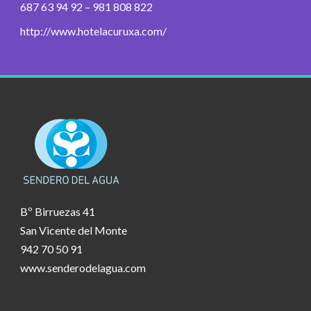
687 63 94 92 – 981 808 822
http://www.hotelacuruxa.com/
Bº Birruezas 41
San Vicente del Monte
942 70 50 91
www.senderodelagua.com