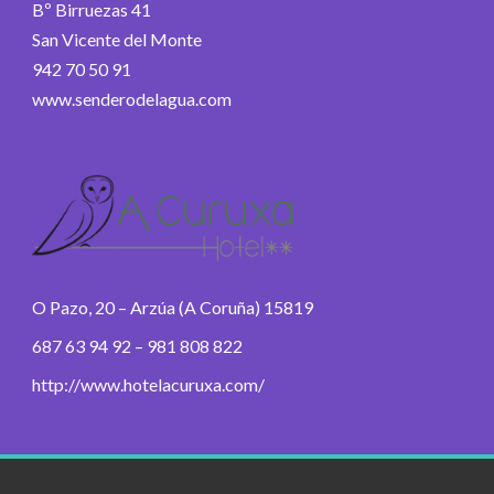
Bº Birruezas 41
San Vicente del Monte
942 70 50 91
www.senderodelagua.com
O Pazo, 20 – Arzúa (A Coruña) 15819
687 63 94 92 – 981 808 822
http://www.hotelacuruxa.com/