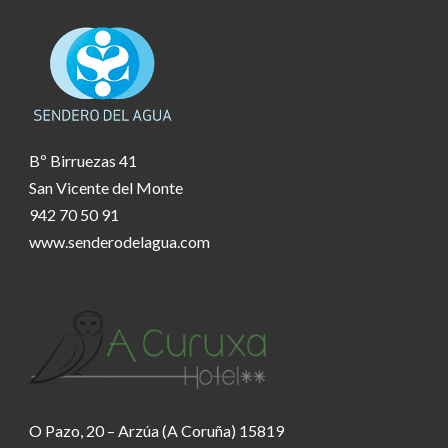
Bº Birruezas 41
San Vicente del Monte
942 70 50 91
www.senderodelagua.com
O Pazo, 20 – Arzúa (A Coruña) 15819