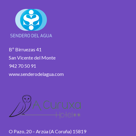
Bº Birruezas 41
San Vicente del Monte
942 70 50 91
www.senderodelagua.com
O Pazo, 20 – Arzúa (A Coruña) 15819