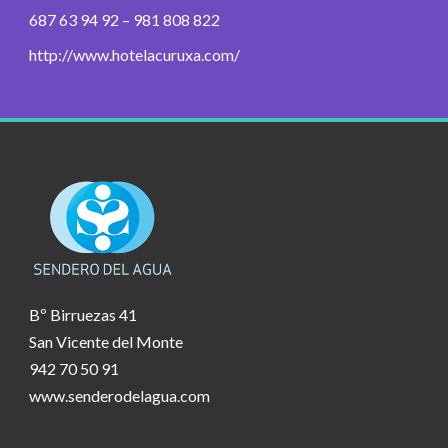
687 63 94 92 – 981 808 822
http://www.hotelacuruxa.com/
Bº Birruezas 41
San Vicente del Monte
942 70 50 91
www.senderodelagua.com