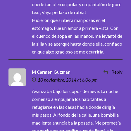
quede tan bien un polar y un pantalón de gore
tex. ¡Vaya pedazo de rubia!
Hicieron que sintiera mariposas en el
estómago. Fue un amor a primera vista. Con
el cuenco de sopa en las manos, me levanté de
la silla y se acerqué hasta donde ella, confiado
en que algo gracioso se me ocurriría.
M Carmen Guzmán
Reply
10 noviembre, 2014 at 6:06 pm
Avanzaba bajo los copos de nieve. La noche
comenzó a empujar a los habitantes a
refugiarse en las casas hacia donde dirigía
mis pasos. Al fondo de la calle, una bombilla
macilenta anunciaba la posada. Me prometía
una noche acurrucadito cuando llamé a la