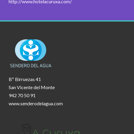
http://www.hotelacuruxa.com/
Bº Birruezas 41
San Vicente del Monte
942 70 50 91
www.senderodelagua.com