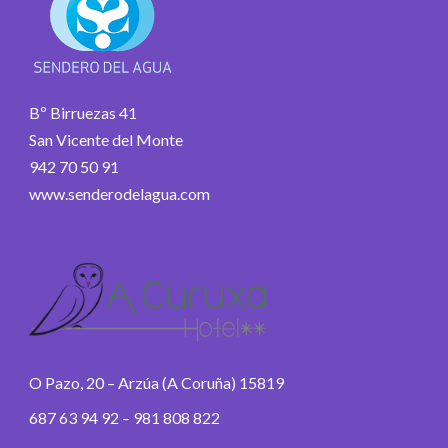
Bº Birruezas 41
San Vicente del Monte
942 70 50 91
www.senderodelagua.com
O Pazo, 20 – Arzúa (A Coruña) 15819
687 63 94 92 – 981 808 822