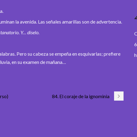
a.
uminan la avenida. Las señales amarillas son de advertencia.
tanatorio. Y… díselo.
O
6
alabras. Pero su cabeza se empeña en esquivarlas; prefiere
h
a lluvia, en su examen de mañana…
rso)
84. El coraje de la ignominia