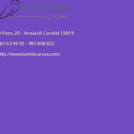
 Pazo, 20 – Arzúa (A Coruña) 15819
87 63 94 92 – 981 808 822
ttp://www.hotelacuruxa.com/