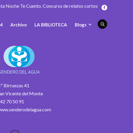
sta Noche Te Cuento. Concurso de relatos cortos
M
Archivo
LA BIBLIOTECA
Blogs
º Birruezas 41
an Vicente del Monte
42 70 50 91
ww.senderodelagua.com