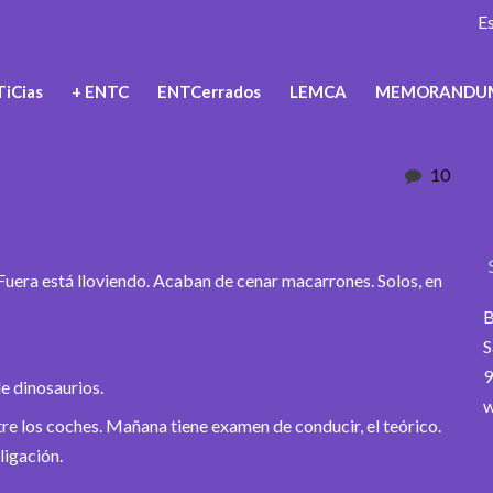
E
iCias
+ ENTC
ENTCerrados
LEMCA
MEMORANDU
10
 Fuera está lloviendo. Acaban de cenar macarrones. Solos, en
B
S
9
e dinosaurios.
w
ntre los coches. Mañana tiene examen de conducir, el teórico.
ligación.