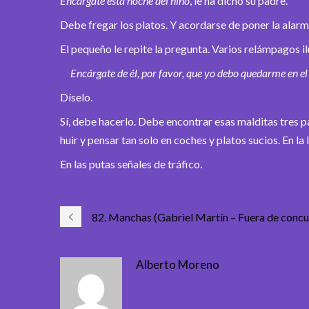
Encárgate esta noche del niño
, le ha dicho su padre.
Debe fregar los platos. Y acordarse de poner la alarm
El pequeño le repite la pregunta. Varios relámpagos il
Encárgate de él, por favor, que yo debo quedarme en el 
Díselo.
Sí, debe hacerlo. Debe encontrar esas malditas tres p
huir y pensar tan solo en coches y platos sucios. En l
En las putas señales de tráfico.
82. Manchas (Gabriel Martín – Fuera de concu
Alberto Moreno