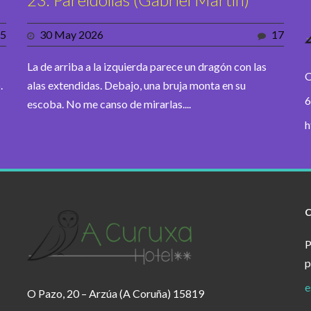
5
30 May 2026
17
La de arriba a la izquierda parece un dragón con las
O
.
alas extendidas. Debajo, una bruja monta en su
6
escoba. No me canso de mirarlas....
h
P
p
e
O Pazo, 20 – Arzúa (A Coruña) 15819