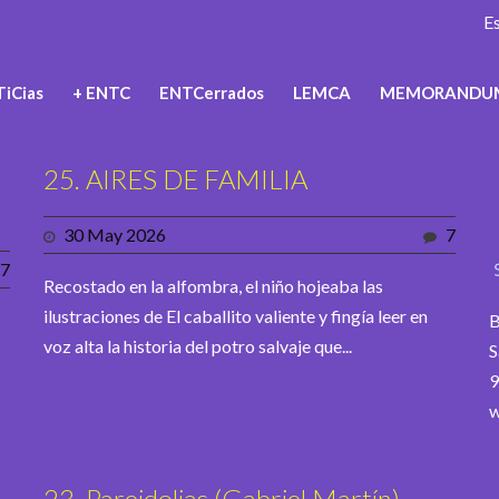
E
iCias
+ ENTC
ENTCerrados
LEMCA
MEMORANDU
25. AIRES DE FAMILIA
30 May 2026
7
7
Recostado en la alfombra, el niño hojeaba las
ilustraciones de El caballito valiente y fingía leer en
B
voz alta la historia del potro salvaje que...
S
9
w
23. Pareidolias (Gabriel Martín)