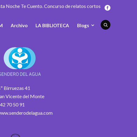
sta Noche Te Cuento. Concurso de relatos cortos
M
Archivo
LA BIBLIOTECA
Blogs
º Birruezas 41
an Vicente del Monte
42 70 50 91
ww.senderodelagua.com