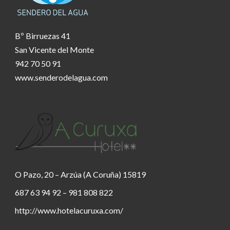
Bº Birruezas 41
San Vicente del Monte
942 70 50 91
www.senderodelagua.com
O Pazo, 20 – Arzúa (A Coruña) 15819
687 63 94 92 – 981 808 822
http://www.hotelacuruxa.com/