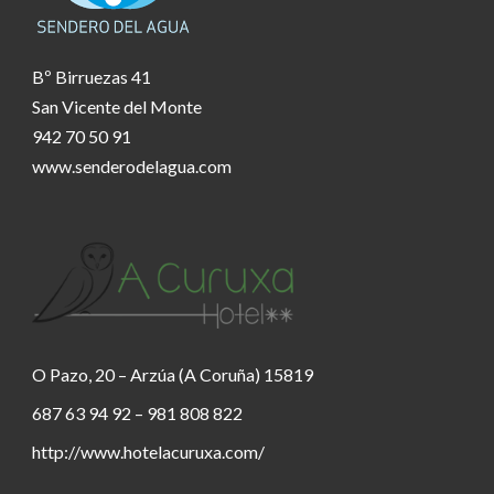
Bº Birruezas 41
San Vicente del Monte
942 70 50 91
www.senderodelagua.com
O Pazo, 20 – Arzúa (A Coruña) 15819
687 63 94 92 – 981 808 822
http://www.hotelacuruxa.com/