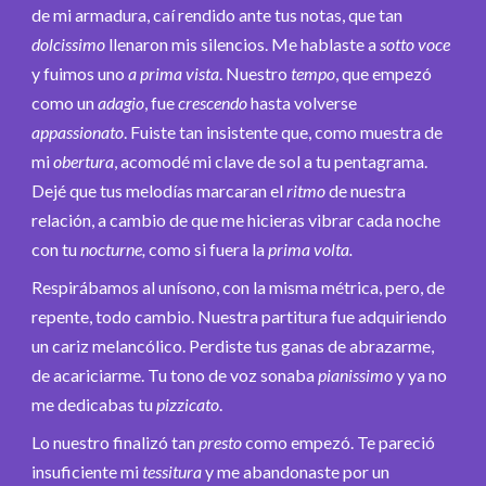
de mi armadura, caí rendido ante tus notas, que tan
dolcissimo
llenaron mis silencios. Me hablaste a
sotto voce
y fuimos uno
a prima vista
. Nuestro
tempo
, que empezó
como un
adagio
, fue
crescendo
hasta volverse
appassionato
. Fuiste tan insistente que, como muestra de
mi
obertura
, acomodé mi clave de sol a tu pentagrama.
Dejé que tus melodías marcaran el
ritmo
de nuestra
relación, a cambio de que me hicieras vibrar cada noche
con tu
nocturne,
como si fuera la
prima volta.
Respirábamos al unísono, con la misma métrica, pero, de
repente, todo cambio. Nuestra partitura fue adquiriendo
un cariz melancólico. Perdiste tus ganas de abrazarme,
de acariciarme. Tu tono de voz sonaba
pianissimo
y ya no
me dedicabas tu
pizzicato
.
Lo nuestro finalizó tan
presto
como empezó. Te pareció
insuficiente mi
tessitura
y me abandonaste por un