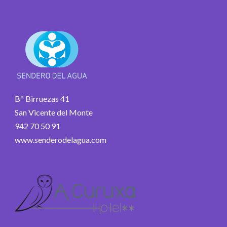
Bº Birruezas 41
San Vicente del Monte
942 70 50 91
www.senderodelagua.com