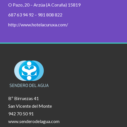
O Pazo, 20 – Arzúa (A Coruña) 15819
687 63 94 92 – 981 808 822
http://www.hotelacuruxa.com/
Bº Birruezas 41
San Vicente del Monte
942 70 50 91
www.senderodelagua.com