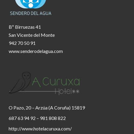
Bº Birruezas 41
San Vicente del Monte
942 70 50 91
www.senderodelagua.com
O Pazo, 20 – Arzúa (A Coruña) 15819
687 63 94 92 – 981 808 822
http://www.hotelacuruxa.com/