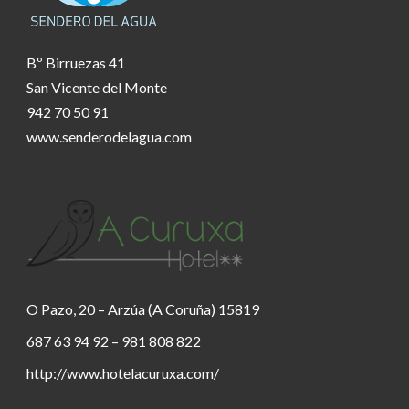
Bº Birruezas 41
San Vicente del Monte
942 70 50 91
www.senderodelagua.com
O Pazo, 20 – Arzúa (A Coruña) 15819
687 63 94 92 – 981 808 822
http://www.hotelacuruxa.com/