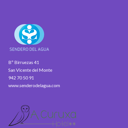
Bº Birruezas 41
San Vicente del Monte
942 70 50 91
www.senderodelagua.com