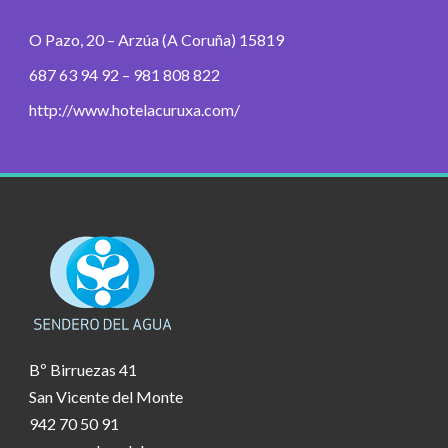
O Pazo, 20 – Arzúa (A Coruña) 15819
687 63 94 92 – 981 808 822
http://www.hotelacuruxa.com/
Bº Birruezas 41
San Vicente del Monte
942 70 50 91