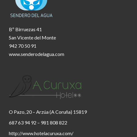
Bº Birruezas 41
San Vicente del Monte
942 70 50 91
www.senderodelagua.com
O Pazo, 20 – Arzúa (A Coruña) 15819
687 63 94 92 – 981 808 822
http://www.hotelacuruxa.com/