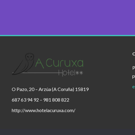
P
p
e
O Pazo, 20 – Arzúa (A Coruña) 15819
687 63 94 92 – 981 808 822
http://www.hotelacuruxa.com/