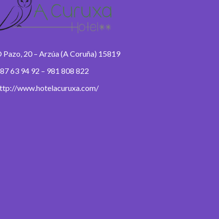
 Pazo, 20 – Arzúa (A Coruña) 15819
87 63 94 92 – 981 808 822
ttp://www.hotelacuruxa.com/