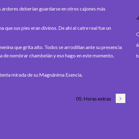
s ardores deberían guardarse en otros cajones más
ma que sus pies eran divinos. De ahí al catre real fue un
O
6
menina que grita alto. Todos se arrodillan ante su presencia
 la de nombrar chambelán y eso hago en este momento,
h
 atenta mirada de su Magnánima Esencia.
05. Horas extras