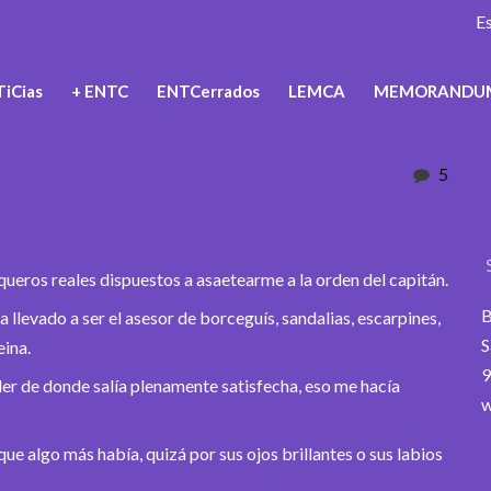
E
iCias
+ ENTC
ENTCerrados
LEMCA
MEMORANDU
5
ueros reales dispuestos a asaetearme a la orden del capitán.
B
 llevado a ser el asesor de borceguís, sandalias, escarpines,
S
eina.
9
ler de donde salía plenamente satisfecha, eso me hacía
w
e algo más había, quizá por sus ojos brillantes o sus labios