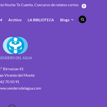
sta Noche Te Cuento. Concurso de relatos cortos
M
Archivo
LA BIBLIOTECA
Blogs
º Birruezas 41
an Vicente del Monte
42 70 50 91
ww.senderodelagua.com