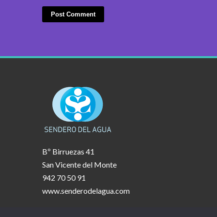
Bº Birruezas 41
San Vicente del Monte
942 70 50 91
www.senderodelagua.com