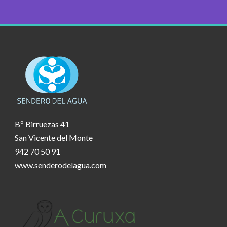
Bº Birruezas 41
San Vicente del Monte
942 70 50 91
www.senderodelagua.com