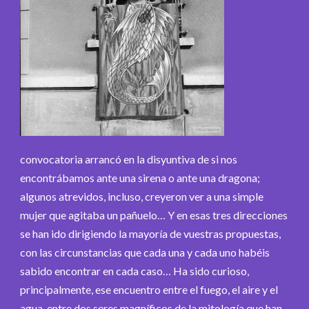
convocatoria arrancó en la disyuntiva de si nos
encontrábamos ante una sirena o ante una dragona;
algunos atrevidos, incluso, creyeron ver a una simple
mujer que agitaba un pañuelo… Y en esas tres direcciones
se han ido dirigiendo la mayoría de vuestras propuestas,
con las circunstancias que cada una y cada uno habéis
sabido encontrar en cada caso… Ha sido curioso,
principalmente, ese encuentro entre el fuego, el aire y el
agua, entre dos seres magníficos de la mitología que han