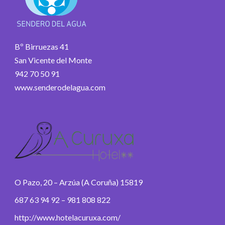
Bº Birruezas 41
San Vicente del Monte
942 70 50 91
www.senderodelagua.com
O Pazo, 20 – Arzúa (A Coruña) 15819
687 63 94 92 – 981 808 822
http://www.hotelacuruxa.com/