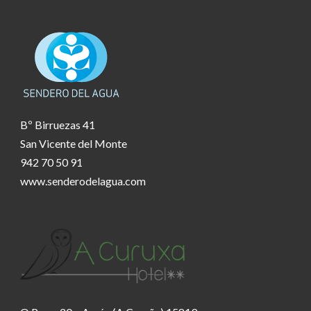
Bº Birruezas 41
San Vicente del Monte
942 70 50 91
www.senderodelagua.com