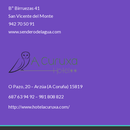
Bº Birruezas 41
San Vicente del Monte
942 70 50 91
www.senderodelagua.com
O Pazo, 20 – Arzúa (A Coruña) 15819
687 63 94 92 – 981 808 822
http://www.hotelacuruxa.com/