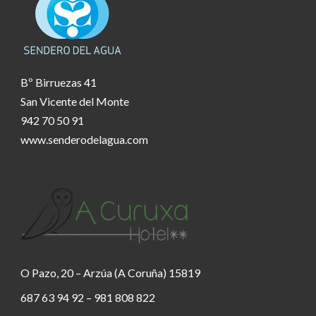
Bº Birruezas 41
San Vicente del Monte
942 70 50 91
www.senderodelagua.com
O Pazo, 20 – Arzúa (A Coruña) 15819
687 63 94 92 – 981 808 822