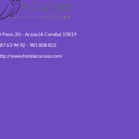
 Pazo, 20 – Arzúa (A Coruña) 15819
87 63 94 92 – 981 808 822
ttp://www.hotelacuruxa.com/