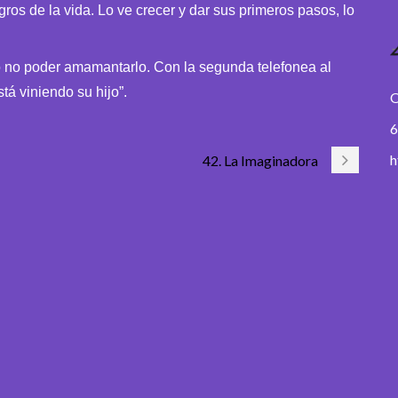
os de la vida. Lo ve crecer y dar sus primeros pasos, lo
mo no poder amamantarlo. Con la segunda telefonea al
tá viniendo su hijo”.
O
6
h
42. La Imaginadora