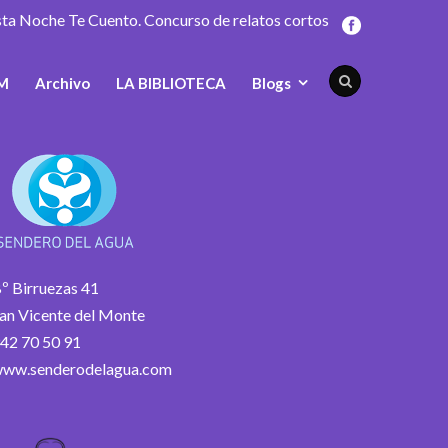
sta Noche Te Cuento. Concurso de relatos cortos
M
Archivo
LA BIBLIOTECA
Blogs
º Birruezas 41
an Vicente del Monte
42 70 50 91
ww.senderodelagua.com