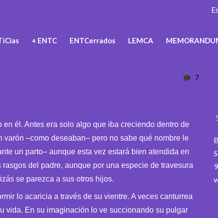
E
iCias
+ ENTC
ENTCerrados
LEMCA
MEMORANDU
7
n él. Antes era solo algo que iba creciendo dentro de
 un varón –como deseaban– pero no sabe qué nombre le
B
ante un parto– aunque esta vez estará bien atendida en
S
los rasgos del padre, aunque por una especie de travesura
9
izás se parezca a sus otros hijos.
w
ir lo acaricia a través de su vientre. A veces canturrea
su vida. En su imaginación lo ve succionando su pulgar