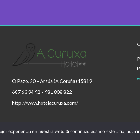
P
p
e
O Pazo, 20 – Arzúa (A Coruña) 15819
687 63 94 92 – 981 808 822
http://www.hotelacuruxa.com/
jor experiencia en nuestra web. Si continúas usando este sitio, asumi