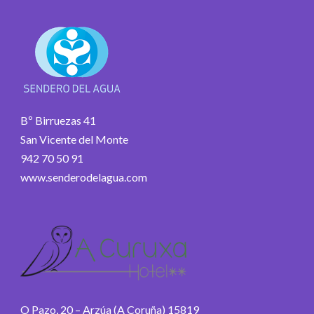
Bº Birruezas 41
San Vicente del Monte
942 70 50 91
www.senderodelagua.com
O Pazo, 20 – Arzúa (A Coruña) 15819