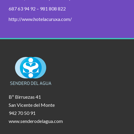
687 63 94 92 – 981 808 822
http://www.hotelacuruxa.com/
Bº Birruezas 41
San Vicente del Monte
942 70 50 91
www.senderodelagua.com