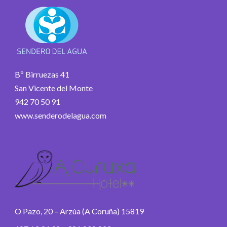
Bº Birruezas 41
San Vicente del Monte
942 70 50 91
www.senderodelagua.com
O Pazo, 20 – Arzúa (A Coruña) 15819