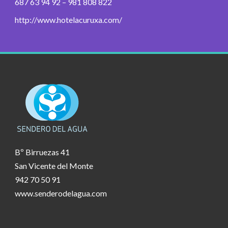
687 63 94 92 – 981 808 822
http://www.hotelacuruxa.com/
Bº Birruezas 41
San Vicente del Monte
942 70 50 91
www.senderodelagua.com