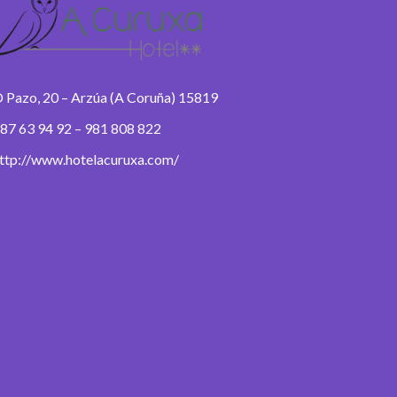
 Pazo, 20 – Arzúa (A Coruña) 15819
87 63 94 92 – 981 808 822
ttp://www.hotelacuruxa.com/