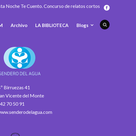
sta Noche Te Cuento. Concurso de relatos cortos
M
Archivo
LA BIBLIOTECA
Blogs
º Birruezas 41
an Vicente del Monte
42 70 50 91
ww.senderodelagua.com