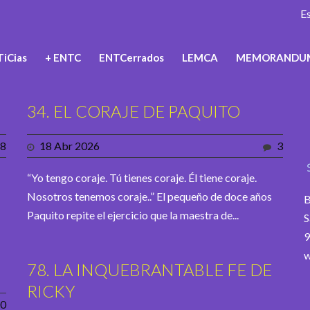
E
iCias
+ ENTC
ENTCerrados
LEMCA
MEMORANDU
34. EL CORAJE DE PAQUITO
8
18 Abr 2026
3
“Yo tengo coraje. Tú tienes coraje. Él tiene coraje.
Nosotros tenemos coraje..” El pequeño de doce años
B
Paquito repite el ejercicio que la maestra de...
S
9
w
78. LA INQUEBRANTABLE FE DE
RICKY
0