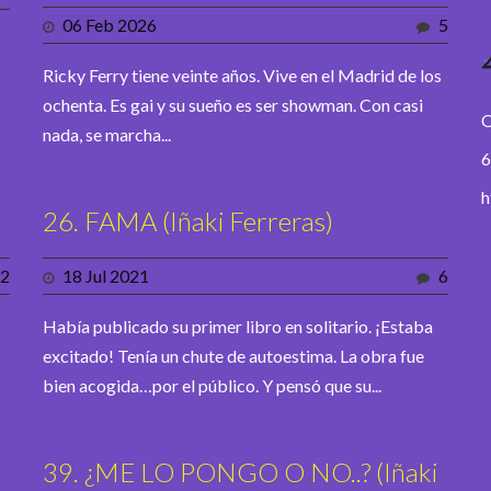
06 Feb 2026
5
Ricky Ferry tiene veinte años. Vive en el Madrid de los
ochenta. Es gai y su sueño es ser showman. Con casi
O
nada, se marcha...
6
h
26. FAMA (Iñaki Ferreras)
2
18 Jul 2021
6
Había publicado su primer libro en solitario. ¡Estaba
excitado! Tenía un chute de autoestima. La obra fue
bien acogida…por el público. Y pensó que su...
39. ¿ME LO PONGO O NO..? (Iñaki