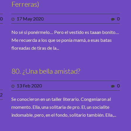
Ferreras)
0
17 May 2020
0
No sé si ponérmelo… Pero el vestido es taaan bonito…
Me recuerda a los que se ponía mamá, a esas batas
floreadas de tiras de la...
80. ¿Una bella amistad?
13 Feb 2020
0
2
Se conocieron en un taller literario. Congeniaron al
momento. Ella, una solitaria de pro. El, un socialite
indomable, pero, en el fondo, solitario también. Ella,...