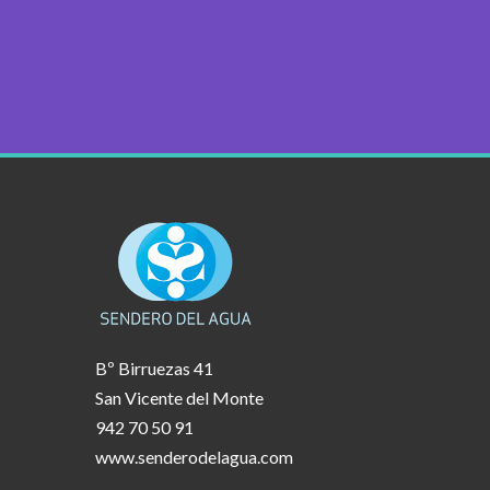
Bº Birruezas 41
San Vicente del Monte
942 70 50 91
www.senderodelagua.com