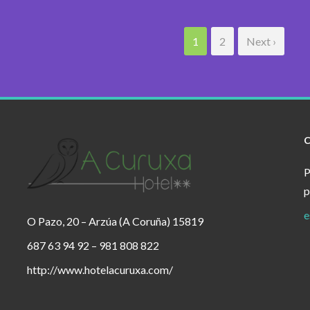
1
2
Next ›
P
p
e
O Pazo, 20 – Arzúa (A Coruña) 15819
687 63 94 92 – 981 808 822
http://www.hotelacuruxa.com/