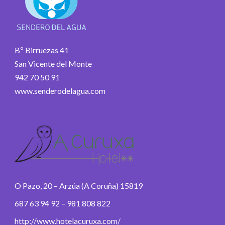
Bº Birruezas 41
San Vicente del Monte
942 70 50 91
www.senderodelagua.com
O Pazo, 20 – Arzúa (A Coruña) 15819
687 63 94 92 – 981 808 822
http://www.hotelacuruxa.com/