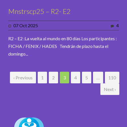
Mnstrscp25 – R2- E2
07 Oct 2025
4
R2 – E2 :La vuelta al mundo en 80 días Los participantes :
FICHA / FENIX / HADES Tendrán de plazo hasta el
domingo...
‹ Previous
1
2
3
4
5
…
110
Next ›