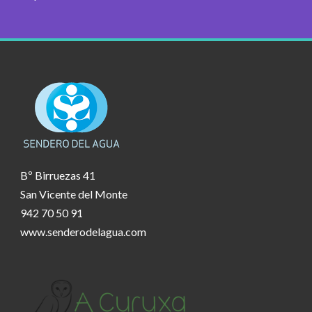
Bº Birruezas 41
San Vicente del Monte
942 70 50 91
www.senderodelagua.com