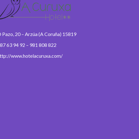
 Pazo, 20 – Arzúa (A Coruña) 15819
87 63 94 92 – 981 808 822
ttp://www.hotelacuruxa.com/