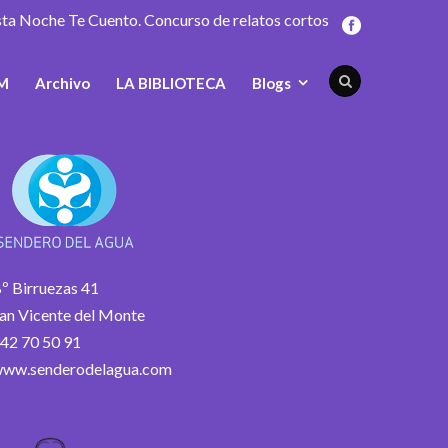
sta Noche Te Cuento. Concurso de relatos cortos
M
Archivo
LA BIBLIOTECA
Blogs
º Birruezas 41
an Vicente del Monte
42 70 50 91
ww.senderodelagua.com