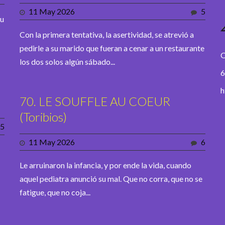
11 May 2026
5
su
Con la primera tentativa, la asertividad, se atrevió a
pedirle a su marido que fueran a cenar a un restaurante
O
los dos solos algún sábado...
6
h
70. LE SOUFFLE AU COEUR
(Toribios)
5
11 May 2026
6
Le arruinaron la infancia, y por ende la vida, cuando
aquel pediatra anunció su mal. Que no corra, que no se
fatigue, que no coja...