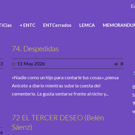
E
iCias
+ ENTC
ENTCerrados
LEMCA
MEMORANDU
74. Despedidas
3
11 May 2026
8
«Nadie como un hijo para contarle tus cosas», piensa
Aniceto a diario mientras sube la cuesta del
B
cementerio. Le gusta sentarse frente al nicho y...
S
9
w
72 EL TERCER DESEO (Belén
Sáenz)
4