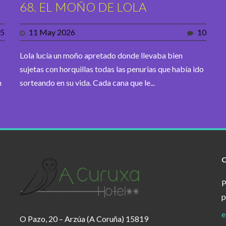
68. EL MOÑO DE LOLA
5
11 May 2026
10
Lola lucía un moño apretado donde llevaba bien
sujetas con horquillas todas las penurias que había ido
n
sorteando en su vida. Cada cana que le...
P
p
e
O Pazo, 20 – Arzúa (A Coruña) 15819